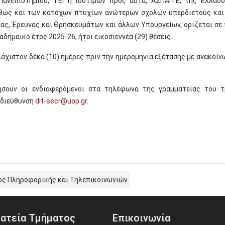
νεπιστημίου, ΤΕΙ ή ισοτίμων προς αυτά, ΑΣΠΑΙΤΕ, της Ελλάδ
θώς και των κατόχων πτυχίων ανώτερων σχολών υπερδιετούς και
ας, Έρευνας και Θρησκευμάτων και άλλων Υπουργείων, ορίζεται σε
αδημαϊκό έτος 2025-26, ήτοι εικοσιεννέα (29) θέσεις.
άχιστον δέκα (10) ημέρες πριν την ημερομηνία εξέτασης με ανακοίν
ήσουν οι ενδιαφερόμενοι στα τηλέφωνα της γραμματείας του 
 διεύθυνση
dit-secr@uop.gr
.
ος Πληροφορικής και Τηλεπικοινωνιών
ατεία Τμήματος
Επικοινωνία