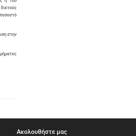
ος ή του
 διετούς
 ποσοστό
ωση στην
τμήματος
Ακολουθήστε μας