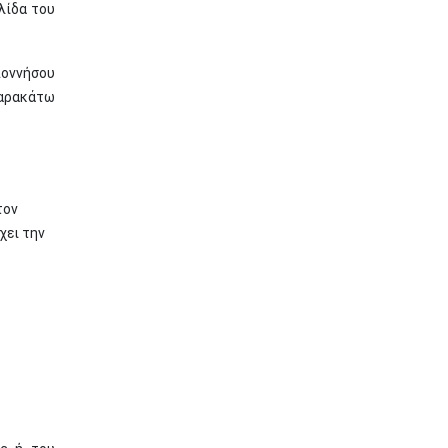
λίδα του
ποννήσου
αρακάτω
τον
χει την