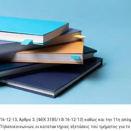
16-12-13, Άρθρο 3, (ΦΕΚ 3185/τ.Β.16-12-13) καθώς και την 11η από
ηλεπικοινωνιών, οι κατατακτήριες εξετάσεις του τμήματος για το 