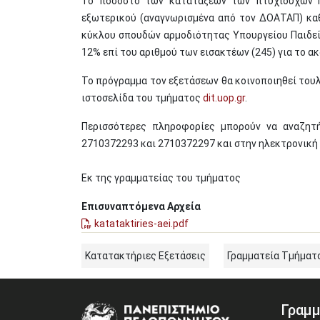
Το ποσοστό των κατατάξεων των πτυχιούχων Πα
εξωτερικού (αναγνωρισμένα από τον ΔΟΑΤΑΠ) κα
κύκλου σπουδών αρμοδιότητας Υπουργείου Παιδεί
12% επί του αριθμού των εισακτέων (245) για το ακ
Το πρόγραμμα τον εξετάσεων θα κοινοποιηθεί τουλ
ιστοσελίδα του τμήματος
dit.uop.gr
.
Περισσότερες πληροφορίες μπορούν να αναζητ
2710372293 και 2710372297 και στην ηλεκτρονική
Εκ της γραμματείας του τμήματος
Επισυναπτόμενα Αρχεία
katataktiries-aei.pdf
Κατατακτήριες Εξετάσεις
Γραμματεία Τμήματ
Γραμμ
Image