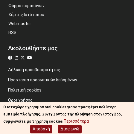
Φόρμα παραπόνων
Χάρτης Ιστότοπου
Webmaster
RSS
Ακολουθήστε μας
Δήλωση προσβασιμότητας
Προστασία προσωπικών δεδομένων
Πολιτική cookies
Όροι χρήσης
Ο ιστοχώρος χρησιμοποιεί cookies για να προσφέρει καλύτερη
Προηγούμενος ιστότοπος
εμπειρία πλοήγησης. Συνεχίζοντας την πλοήγηση στον ιστοχώρο,
Image credits: Some designed by Freepik
Περισσότερα
συμφωνείτε με τη χρήση cookies
Αποδοχή
Διαφωνώ