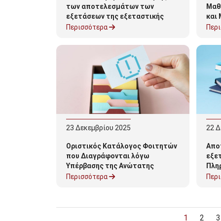
των αποτελεσμάτων των
Μαθ
εξετάσεων της εξεταστικής
και
περιόδου του Φεβρουαρίου 2026
Εξε
Περισσότερα
Περ
23
Δεκεμβρίου
2025
22
Δ
Οριστικός Κατάλογος Φοιτητών
Απο
που Διαγράφονται λόγω
εξε
Υπέρβασης της Ανώτατης
Πλη
Χρονικής Διάρκειας Φοίτησης
Τηλε
Περισσότερα
Περ
ακα
Σελιδοποίηση
Τρέχουσα 
Page
P
1
2
3