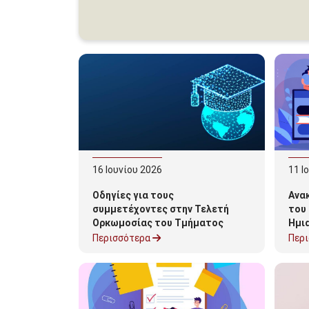
16
Ιουνίου
2026
11
Ι
Οδηγίες για τους
Ανακ
συμμετέχοντες στην Τελετή
του
Ορκωμοσίας του Τμήματος
Ημι
Πληροφορικής και
Εργ
Περισσότερα
Περ
Τηλεπικοινωνιών