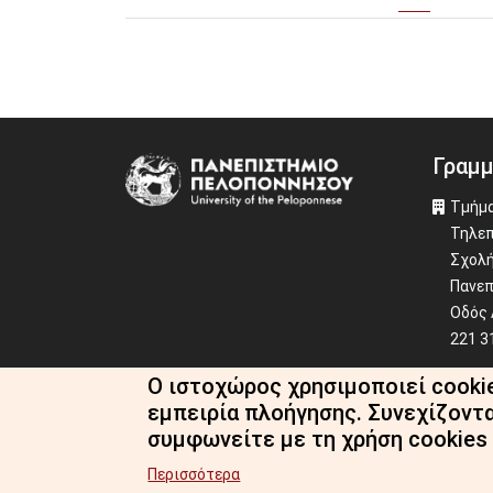
Γραμμ
Image
Τμήμα
Τηλεπ
Σχολή
Πανεπ
Οδός 
221 3
Ο ιστοχώρος χρησιμοποιεί cooki
+30 2
εμπειρία πλοήγησης. Συνεχίζοντ
dit-s
συμφωνείτε με τη χρήση cookies
Περισσότερα