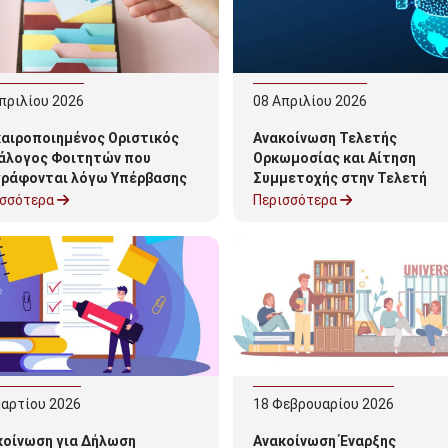
πριλίου
2026
08
Απριλίου
2026
καιροποιημένος Οριστικός
Ανακοίνωση Τελετής
άλογος Φοιτητών που
Ορκωμοσίας και Αίτηση
γράφονται λόγω Υπέρβασης
Συμμετοχής στην Τελετή
 Ανώτατης Διάρκειας
Ορκωμοσίας 2026
ισσότερα
Περισσότερα
τησης
αρτίου
2026
18
Φεβρουαρίου
2026
κοίνωση για Δήλωση
Ανακοίνωση Έναρξης