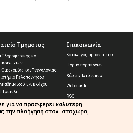
ατεία Τμήματος
Επικοινωνία
Κατάλογος προσωπικού
 Πληροφορικής και
ικοινωνιών
Φόρμα παραπόνων
 Οικονομίας και Τεχνολογίας
Χάρτης Ιστότοπου
ιστήμιο Πελοποννήσου
Ακαδημαϊκού Γ. Κ. Βλάχου
Webmaster
1 Τρίπολη
RSS
es για να προσφέρει καλύτερη
710 372 293
ας την πλοήγηση στον ιστοχώρο,
ecr@uop.gr