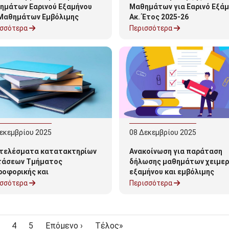
ημάτων Εαρινού Εξαμήνου
Μαθημάτων για Εαρινό Εξά
 Μαθημάτων Εμβόλιμης
Ακ. Έτος 2025-26
ταστικής Περιόδου 2026
ισσότερα
Περισσότερα
εκεμβρίου
2025
08
Δεκεμβρίου
2025
τελέσματα κατατακτηρίων
Ανακοίνωση για παράταση
τάσεων Τμήματος
δήλωσης μαθημάτων χειμερ
ροφορικής και
εξαμήνου και εμβόλιμης
πικοινωνιών για το
εξεταστικής περιόδου 2025
ισσότερα
Περισσότερα
δημαϊκό έτος 2025–26
σελίδα
age
Page
Page
Next page
Last page
4
5
Επόμενο ›
Τέλος»