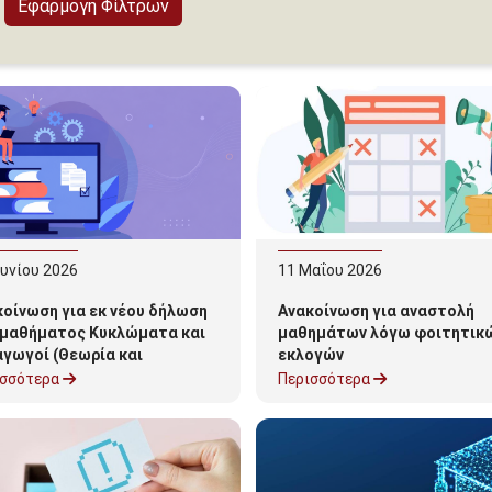
ουνίου
2026
11
Μαΐου
2026
οίνωση για εκ νέου δήλωση
Ανακοίνωση για αναστολή
 μαθήματος Κυκλώματα και
μαθημάτων λόγω φοιτητικ
αγωγοί (Θεωρία και
εκλογών
αστήριο)
ισσότερα
Περισσότερα