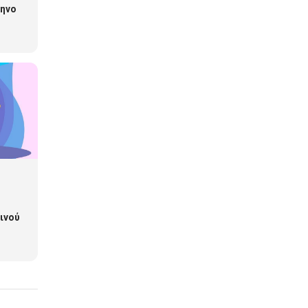
μηνο
ινού