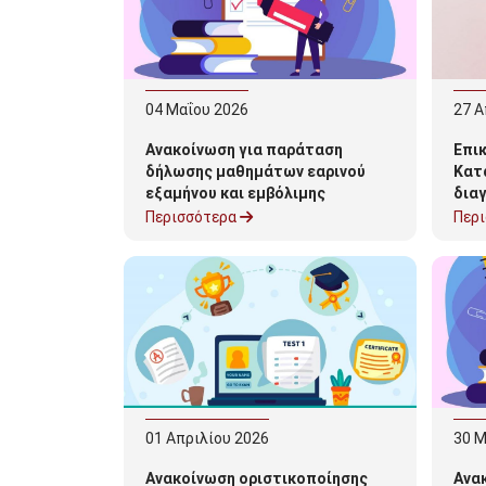
04
Μαΐου
2026
27
Α
Ανακοίνωση για παράταση
Επι
δήλωσης μαθημάτων εαρινού
Κατ
εξαμήνου και εμβόλιμης
δια
εξεταστικής περιόδου 2026
της
Περισσότερα
Περ
Φοί
01
Απριλίου
2026
30
Μ
Ανακοίνωση οριστικοποίησης
Ανα