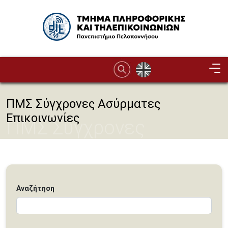
Παράκαμψη προς το κυρίως περιεχόμενο
Image
ΠΜΣ Σύγχρονες Ασύρματες
Επικοινωνίες
ΠΜΣ Σύγχρονες
Ασύρματες Επικοινωνίες
Αναζήτηση