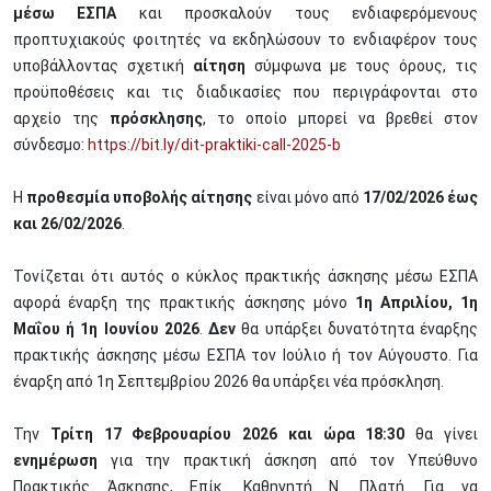
μέσω ΕΣΠΑ
και προσκαλούν τους ενδιαφερόμενους
προπτυχιακούς φοιτητές να εκδηλώσουν το ενδιαφέρον τους
υποβάλλοντας σχετική
αίτηση
σύμφωνα με τους όρους, τις
προϋποθέσεις και τις διαδικασίες που περιγράφονται στο
αρχείο της
πρόσκλησης
, το οποίο μπορεί να βρεθεί στον
σύνδεσμο:
https://bit.ly/dit-praktiki-call-2025-b
Η
προθεσμία υποβολής αίτησης
είναι μόνο από
17/02/2026 έως
και 26/02/2026
.
Τονίζεται ότι αυτός ο κύκλος πρακτικής άσκησης μέσω ΕΣΠΑ
αφορά έναρξη της πρακτικής άσκησης μόνο
1η Απριλίου, 1η
Μαΐου ή 1η Ιουνίου 2026
.
Δεν
θα υπάρξει δυνατότητα έναρξης
πρακτικής άσκησης μέσω ΕΣΠΑ τον Ιούλιο ή τον Αύγουστο. Για
έναρξη από 1η Σεπτεμβρίου 2026 θα υπάρξει νέα πρόσκληση.
Την
Τρίτη 17 Φεβρουαρίου 2026 και ώρα 18:30
θα γίνει
ενημέρωση
για την πρακτική άσκηση από τον Υπεύθυνο
Πρακτικής Άσκησης, Επίκ. Καθηγητή Ν. Πλατή. Για να