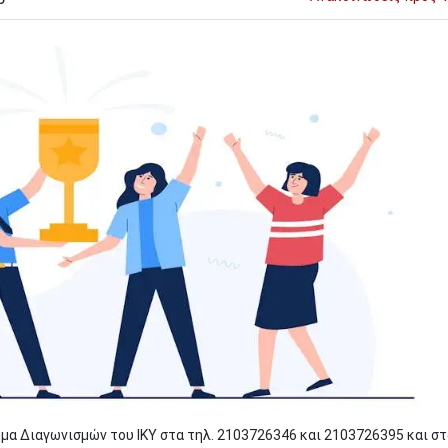
α Διαγωνισμών του ΙΚΥ στα τηλ. 2103726346 και 2103726395 και στ