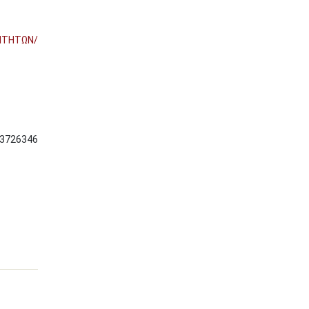
ΙΤΗΤΩΝ/
-3726346