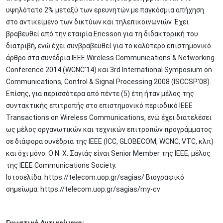
υψηλότατο 2% μεταξύ των ερευνητών με παγκόσμια απήχηση
στο αντικείμενο των δικτύων και τηλεπικοινωνιών. Έχει
βραβευθεί από την εταιρία Ericsson για τη διδακτορική του
διατριβή, ενώ έχει συνβραβευθεί για το καλύτερο επιστημονικό
άρθρο στα συνέδρια IEEE Wireless Communications & Networking
Conference 2014 (WCNC’14) και 3rd International Symposium on
Communications, Control & Signal Processing 2008 (ISCCSP’08).
Επίσης, για περισσότερα από πέντε (5) έτη ήταν μέλος της
συντακτικής επιτροπής στο επιστημονικό περιοδικό IEEE
Transactions on Wireless Communications, ενώ έχει διατελέσει
ως μέλος οργανωτικών και τεχνικών επιτροπών προγράμματος
σε διάφορα συνέδρια της IEEE (ICC, GLOBECOM, WCNC, VTC, κλπ)
και όχι μόνο. Ο Ν. Χ. Σαγιάς είναι Senior Member της IEEE, μέλος
της IEEE Communications Society.
Ιστοσελίδα: https://telecom.uop.gr/sagias/ Βιογραφικό
σημείωμα: https://telecom.uop.gr/sagias/my-cv