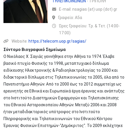
ΤΗΛΕΠΙΚΟΙΝΩΝΙΩΝ
- ΤΡΙΠΟΛΗ
Ε-mail:
nsagias (at) uop (dot) gr
Γραφείο:
Α5α
Ώρες Γραφείου: Τρ. & Τετ. (14:00-
17:00)
Website:
https://telecom.uop.gr/sagias/
Σύντομο Βιογραφικό Σημείωμα
Ο Νικόλαος Χ. Σαγιάς γεννήθηκε στην Αθήνα το 1974. Έλαβε
βασικό πτυχίο Φυσικής το 1998, μεταπτυχιακό δίπλωμα
ειδίκευσης Ηλεκτρονικής & Ραδιοηλεκτρολογίας το 2000 και
διδακτορικό δίπλωμα στις Τηλεπικοινωνίες το 2005, όλα από το
Πανεπιστήμιο Αθηνών. Από το 2000 έως το 2012 συμμετείχε ως
ερευνητής σε Εθνικά και Ευρωπαϊκά έργα έρευνας και ανάπτυξης
στο Ινστιτούτο Διαστημικών Εφαρμογών και Τηλεπισκόπισης
του Εθνικού Αστεροσκοπείου Αθηνών. Μεταξύ 2006 και 2008
ήταν μεταδιδακτορικός υπότροφος στο Ινστιτούτο
Πληροφορικής και Τηλεπικοινωνιών του Εθνικού Κέντρου
Έρευνας Φυσικών Επιστημών-"Δημόκριτος". Το 2009 εκλέχτηκε