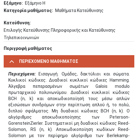
Εξάμηνο
Εξάμηνο Η
Κατηγορία μαθήματος
Μαθήματα Κατεύθυνσης
Κατεύθυνση
Επιλογής Κατεύθυνσης Πληροφορικής και Κατεύθυνσης
Τηλεπικοινωνιών
Περιγραφή μαθήματος
ΠΕΡΙΕΧΟΜΕΝΟ ΜΑΘΗΜΑΤΟΣ
Περιεχόμενα:
Εισαγωγή. Ομάδες, δακτύλιοι και σώματα.
Κυκλικοί κώδικες. Δυαδικοί κυκλικοί κώδικες Hamming.
Άλγεβρα πεπερασμένων σωμάτων Galois modulo
πρωταρχικού πολυνωνύμου. Δυαδικοί κυκλικοί κώδικες
BCH (n, k) και αποκωδικοποίησή τους μέσω απλών
εξισώσεων συνδρόμων στην περίπτωση απλού ή, το πολύ,
διπλού σφάλματος. Μη δυαδικοί κώδικες BCH (n, k). Ο
αλγόριθμος αποκωδικοποίησης των Peterson-
GorensteinZierler. Συστηματικοί μη δυαδικοί κώδικες Reed-
Solomon, RS (n, k). Αποκωδικοποίηση κωδίκων Reed-
Solomon με τον περίφημο αλγόριθμο των Berlekamp-