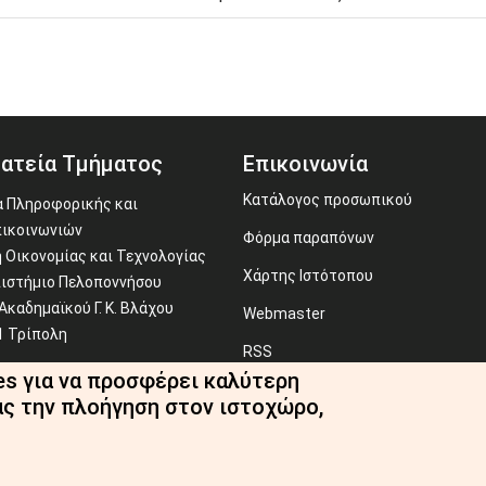
ατεία Τμήματος
Επικοινωνία
Κατάλογος προσωπικού
 Πληροφορικής και
ικοινωνιών
Φόρμα παραπόνων
 Οικονομίας και Τεχνολογίας
Χάρτης Ιστότοπου
ιστήμιο Πελοποννήσου
Ακαδημαϊκού Γ. Κ. Βλάχου
Webmaster
1 Τρίπολη
RSS
es για να προσφέρει καλύτερη
710 372 293
ας την πλοήγηση στον ιστοχώρο,
ecr@uop.gr