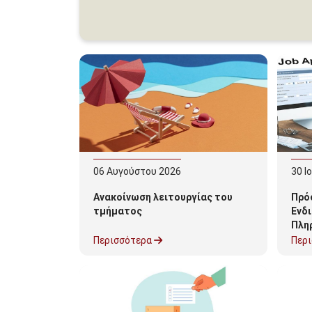
06
Αυγούστου
2026
30
Ι
Ανακοίνωση λειτουργίας του
Πρό
τμήματος
Ενδ
Πλη
Τηλε
Περισσότερα
Περ
«Απ
Διδα
Επι
Διδ
Πελο