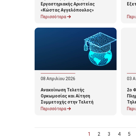
Εργαστηριακής Αριστείας
Εξετ
«Κώστας Αγγελόπουλος»
Περισσότερα
Περ
08
Απριλίου
2026
03
Α
Ανακοίνωση Τελετής
2ο Φ
Ορκωμοσίας και Αίτηση
Πλη
Συμμετοχής στην Τελετή
Τηλ
Ορκωμοσίας 2026
Περισσότερα
Περ
Σελιδοποίηση
Τρέχουσα σελίδα
Page
Page
Page
Pag
1
2
3
4
5