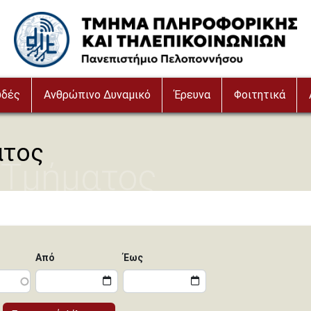
Image
υδές
Ανθρώπινο Δυναμικό
Έρευνα
Φοιτητικά
ατος
 Τμήματος
Από
Έως