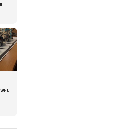
η
ύ WRO
σου