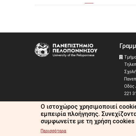
Γραμμ
Image
Τμήμα
Τηλεπ
Σχολή
Πανεπ
Οδός 
221 3
Ο ιστοχώρος χρησιμοποιεί cooki
+30 2
εμπειρία πλοήγησης. Συνεχίζοντ
dit-s
συμφωνείτε με τη χρήση cookies
Περισσότερα