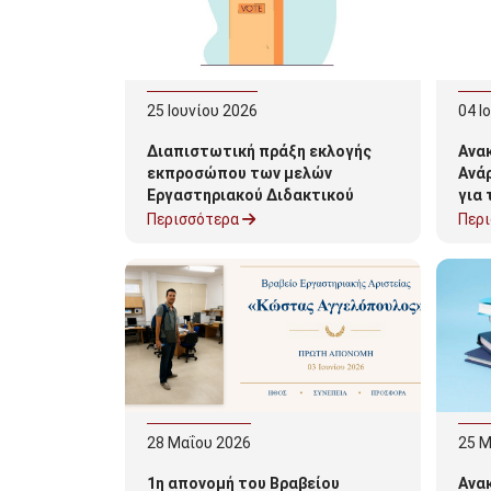
εξάμ
25
Ιουνίου
2026
04
Ι
Διαπιστωτική πράξη εκλογής
Ανα
εκπροσώπου των μελών
Ανά
Εργαστηριακού Διδακτικού
για
Προσωπικού (Ε.ΔΙ.Π.) στη
Ε.ΔΙ
Περισσότερα
Περ
Συνέλευση του Τμήματος
Τμή
Πληροφορικής και
Τηλεπικοινωνιών
28
Μαΐου
2026
25
Μ
1η απονομή του Βραβείου
Ανα