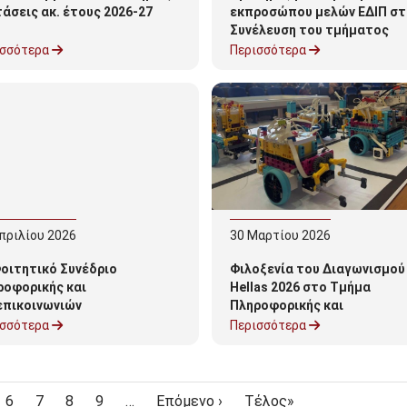
άσεις ακ. έτους 2026-27
εκπροσώπου μελών ΕΔΙΠ στ
Συνέλευση του τμήματος
Πληροφορικής και
ισσότερα
Περισσότερα
Τηλεπικοινωνιών (ΑΔΑ:
ΨΔΡΞ469Β7Δ-ΓΗΞ)
πριλίου
2026
30
Μαρτίου
2026
οιτητικό Συνέδριο
Φιλοξενία του Διαγωνισμο
ροφορικής και
Hellas 2026 στο Τμήμα
επικοινωνιών
Πληροφορικής και
Τηλεπικοινωνιών του
ισσότερα
Περισσότερα
Πανεπιστημίου Πελοποννή
e
Page
Page
Page
Page
Next page
Last page
6
7
8
9
…
Επόμενο ›
Τέλος»