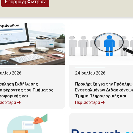
ουλίου
2026
24
Ιουλίου
2026
σκληση Εκδήλωσης
Προκήρυξη για την Πρόσληψ
ιαφέροντος του Τμήματος
Εντεταλμένων Διδασκόντω
ροφορικής και
Τμήμα Πληροφορικής και
πικοινωνιών για την
Τηλεπικοινωνιών για το ακα
ισσότερα
Περισσότερα
όκτηση Ακαδημαϊκής
έτος 2026-2027
κτικής Εμπειρίας σε Νέους
στήμονες Κατόχους
ακτορικού στο Πανεπιστήμιο
ποννήσου για το χειμερινό