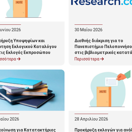
ηνο ακαδ. έτους 2026-2027»
ουνίου
2026
30
Μαΐου
2026
κήρυξη Υποψηφίων και
Διεθνής διάκριση για το
ρτηση Εκλογικού Καταλόγου
Πανεπιστήμιο Πελοποννήσ
 τις Εκλογές Εκπροσώπου
στις βιβλιομετρικές κατατ
.Π. στη Συνέλευση του
του Research.com
ισσότερα
Περισσότερα
ματος
αΐου
2026
28
Απριλίου
2026
κοίνωση για Κατατακτήριες
Προκήρυξη εκλογών για ανά