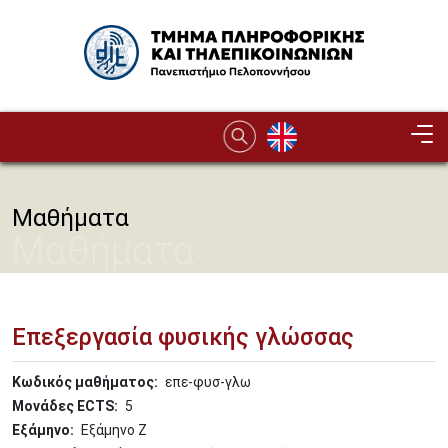
Παράκαμψη προς το κυρίως περιεχόμενο
Image
Μαθήματα
Μαθήματα
Επεξεργασία φυσικής γλώσσας
Κωδικός μαθήματος
επε-φυσ-γλω
Μονάδες ECTS
5
Εξάμηνο
Εξάμηνο Ζ