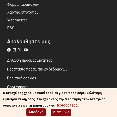
Φόρμα παραπόνων
Χάρτης Ιστότοπου
Webmaster
RSS
Ακολουθήστε μας
Δήλωση προσβασιμότητας
Προστασία προσωπικών δεδομένων
Πολιτική cookies
Όροι χρήσης
Ο ιστοχώρος χρησιμοποιεί cookies για να προσφέρει καλύτερη
Προηγούμενος ιστότοπος
εμπειρία πλοήγησης. Συνεχίζοντας την πλοήγηση στον ιστοχώρο,
Image credits: Some designed by Freepik
Περισσότερα
συμφωνείτε με τη χρήση cookies
Αποδοχή
Διαφωνώ