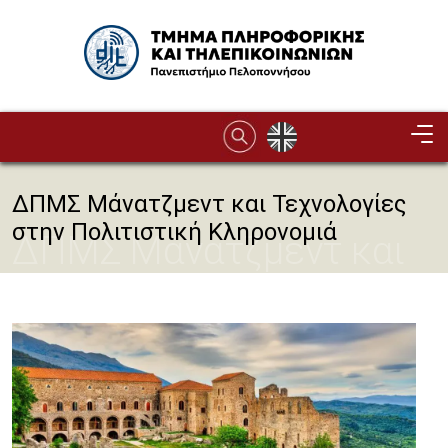
Παράκαμψη προς το κυρίως περιεχόμενο
Image
ΔΠΜΣ Μάνατζμεντ και Τεχνολογίες
στην Πολιτιστική Κληρονομιά
ΔΠΜΣ Μάνατζμεντ και
Τεχνολογίες στην
Πολιτιστική Κληρονομιά
Image